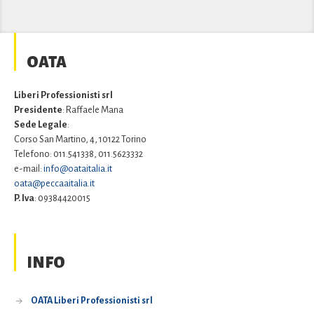
OATA
Liberi Professionisti srl
Presidente
: Raffaele Mana
Sede Legale
:
Corso San Martino, 4, 10122 Torino
Telefono: 011.541338, 011.5623332
e-mail:
info@oataitalia.it
oata@peccaaitalia.it
P. Iva
: 09384420015
INFO
OATA Liberi Professionisti srl