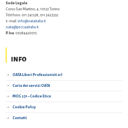
Sede Legale
:
Corso San Martino, 4, 10122 Torino
Telefono: 011.541338, 011.5623332
e-mail:
info@oataitalia.it
oata@peccaaitalia.it
P. Iva
: 09384420015
INFO
OATA Liberi Professionisti srl
Carta dei servizi OATA
MOG 231 – Codice Etico
Cookie Policy
Contatti