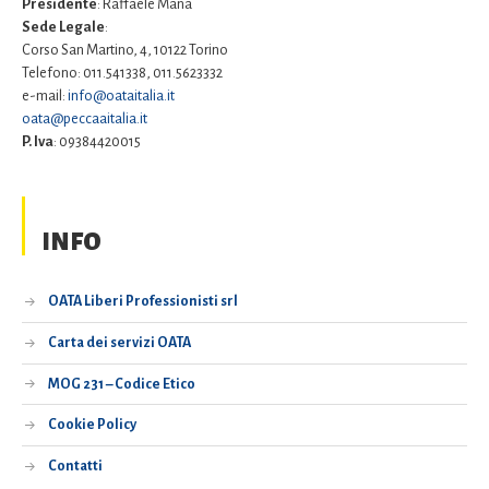
Presidente
: Raffaele Mana
Sede Legale
:
Corso San Martino, 4, 10122 Torino
Telefono: 011.541338, 011.5623332
e-mail:
info@oataitalia.it
oata@peccaaitalia.it
P. Iva
: 09384420015
INFO
OATA Liberi Professionisti srl
Carta dei servizi OATA
MOG 231 – Codice Etico
Cookie Policy
Contatti