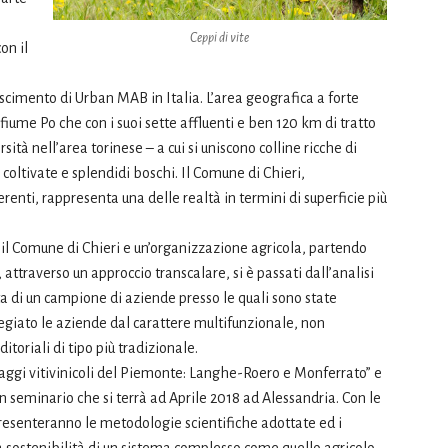
Ceppi di vite
on il
oscimento di Urban MAB in Italia. L’area geografica a forte
fiume Po che con i suoi sette affluenti e ben 120 km di tratto
sità nell’area torinese – a cui si uniscono colline ricche di
e coltivate e splendidi boschi. Il Comune di Chieri,
erenti, rappresenta una delle realtà in termini di superficie più
 il Comune di Chieri e un’organizzazione agricola, partendo
 attraverso un approccio transcalare, si è passati dall’analisi
ta di un campione di aziende presso le quali sono state
ilegiato le aziende dal carattere multifunzionale, non
toriali di tipo più tradizionale.
saggi vitivinicoli del Piemonte: Langhe-Roero e Monferrato” e
un seminario che si terrà ad Aprile 2018 ad Alessandria. Con le
presenteranno le metodologie scientifiche adottate ed i