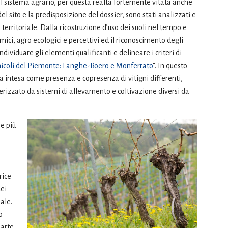
Nel sistema agrario, per questa realtà fortemente vitata anche
el sito e la predisposizione del dossier, sono stati analizzati e
a territoriale. Dalla ricostruzione d’uso dei suoli nel tempo e
nomici, agro ecologici e percettivi ed il riconoscimento degli
ndividuare gli elementi qualificanti e delineare i criteri di
inicoli del Piemonte: Langhe-Roero e Monferrato
”. In questo
ta intesa come presenza e copresenza di vitigni differenti,
erizzato da sistemi di allevamento e coltivazione diversi da
ne più
rice
ei
ale.
o
parte