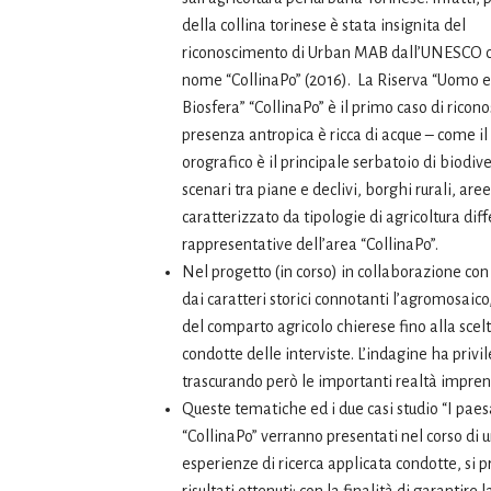
della collina torinese è stata insignita del
riconoscimento di Urban MAB dall’UNESCO c
nome “CollinaPo” (2016). La Riserva “Uomo e
Biosfera” “CollinaPo” è il primo caso di ricon
presenza antropica è ricca di acque – come il 
orografico è il principale serbatoio di biodiver
scenari tra piane e declivi, borghi rurali, are
caratterizzato da tipologie di agricoltura diff
rappresentative dell’area “CollinaPo”.
Nel progetto (in corso) in collaborazione con
dai caratteri storici connotanti l’agromosaico,
del comparto agricolo chierese fino alla scel
condotte delle interviste. L’indagine ha priv
trascurando però le importanti realtà imprendi
Queste tematiche ed i due casi studio “I pae
“CollinaPo” verranno presentati nel corso di 
esperienze di ricerca applicata condotte, si 