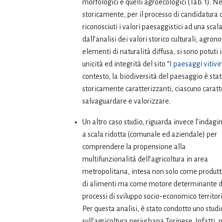
morfologici e quelli agroecologici (Tab. 1). 
storicamente, per il processo di candidatura d
riconosciuti i valori paesaggistici ad una scal
dall’analisi dei valori storico culturali, agro
elementi di naturalità diffusa, si sono potuti i
unicità ed integrità del sito “
I paesaggi vitiv
contesto, la biodiversità del paesaggio è sta
storicamente caratterizzanti, ciascuno caratt
salvaguardare e valorizzare.
Un altro caso studio, riguarda invece l’indagi
a scala ridotta (comunale ed aziendale) per
comprendere la propensione alla
multifunzionalità dell’agricoltura in area
metropolitana, intesa non solo come produtt
di alimenti ma come motore determinante d
processi di sviluppo socio-economico territori
Per questa analisi, è stato condotto uno studi
sull’agricoltura periurbana Torinese. Infatti, 