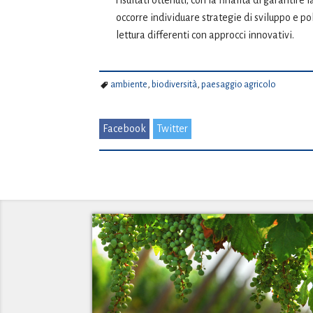
risultati ottenuti; con la finalità di garantir
occorre individuare strategie di sviluppo e pol
lettura differenti con approcci innovativi.
ambiente
,
biodiversità
,
paesaggio agricolo
Facebook
Twitter