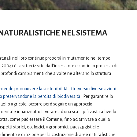
 NATURALISTICHE NEL SISTEMA
naturali nel loro continuo proporsi in mutamento nel tempo
, 2004) è caratterizzato dall’incessante e continuo processo di
rofondi cambiamenti che a volte ne alterano la struttura
intende promuovere la sostenibilità attraverso diverse azioni
io preservandone la perdita di biodiversità
. Per garantire la
uello agricolo, occorre però seguire un approccio
mentale innanzitutto lavorare ad una scala più vasta a livello
idotta, come può essere il Comune, fino ad arrivare a quella
aspetti storici, ecologici, agronomici, paesaggistici e
ndimento e di azione per la costruzione di aree naturalistiche