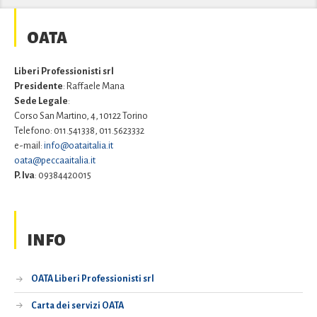
OATA
Liberi Professionisti srl
Presidente
: Raffaele Mana
Sede Legale
:
Corso San Martino, 4, 10122 Torino
Telefono: 011.541338, 011.5623332
e-mail:
info@oataitalia.it
oata@peccaaitalia.it
P. Iva
: 09384420015
INFO
OATA Liberi Professionisti srl
Carta dei servizi OATA