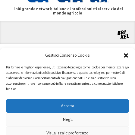
Il più grande network italiano di professionisti al servizio del
mondo agricolo
Gestisci Consenso Cookie
Per fornire le migliori esperienze, utilizziamo tecnologie come i cookie per memorizzare e/o
accedere alle informazioni del dispositivo. Il consenso a queste tecnologie ci permetterà di
elaborare dati come il comportamento di navigazione o ID unici su questo sito. Non
acconsentire o ritirare il consenso può influire negativamente su alcune caratteristiche e
funzioni.
Accetta
Nega
Sito realizzato grazie al contributo PSR 2014-2020 Regione
Piemonte
Misura 1 - Operazione 1.2.1 - Azione 1: Attività dimostrative e
Visualizza le preferenze
di informazione in campo agricolo-YH