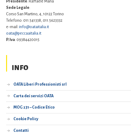
Presidente
: Raffaele Mana
Sede Legale
:
Corso San Martino, 4, 10122 Torino
Telefono: 011.541338, 011.5623332
e-mail:
info@oataitalia.it
oata@peccaaitalia.it
P. Iva
: 09384420015
INFO
OATA Liberi Professionisti srl
Carta dei servizi OATA
MOG 231 – Codice Etico
Cookie Policy
Contatti