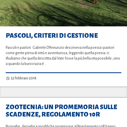
PASCOLI, CRITERI DI GESTIONE
Pascoli e pastori Gabriele D’Annunzio descriveva nella poesia i pastori
come gente piena di virtù e avventurosa, leggendo quella poesia ci
illudiamo che quella descritta dal Vate fosse la più bella vita possibile, sino
a quando la burocrazia è…
22 Febbraio 2018
ZOOTECNIA: UN PROMEMORIA SULLE
SCADENZE, REGOLAMENTO 10R
Proroghe, deroghe e modifiche progressive al Regolamento 10R hanno