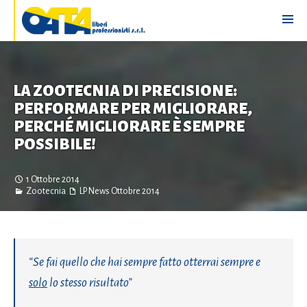
LA ZOOTECNIA DI PRECISIONE:
PERFORMARE PER MIGLIORARE,
PERCHÉ MIGLIORARE È SEMPRE
POSSIBILE!
1 Ottobre 2014
Zootecnia
LP News
Ottobre 2014
“Se fai quello che hai sempre fatto otterrai sempre e
solo
lo stesso risultato”