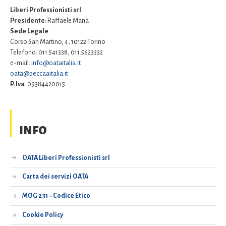
Liberi Professionisti srl
Presidente
: Raffaele Mana
Sede Legale
:
Corso San Martino, 4, 10122 Torino
Telefono: 011.541338, 011.5623332
e-mail:
info@oataitalia.it
oata@peccaaitalia.it
P. Iva
: 09384420015
INFO
OATA Liberi Professionisti srl
Carta dei servizi OATA
MOG 231 – Codice Etico
Cookie Policy