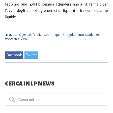
febbraio. Fuori ZVN bisognerà attendere sino al 31 gennaio per
l’avvio degli utilizzi agronomici di liquami e frazioni separate
liquide.
azoto
,
digestati
,
fertilizzazioni
,
liquami
,
regolamento
,
scadenze
,
zootecnia
,
ZVN
Facebook
Twitter
CERCA IN LP NEWS