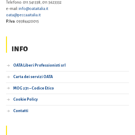
Telefono: 011.541338, 011.5623332
e-mail:
info@oataitalia.it
oata@peccaaitalia.it
P. Iva
: 09384420015
INFO
OATA Liberi Professionisti srl
Carta dei servizi OATA
MOG 231 – Codice Etico
Cookie Policy
Contatti