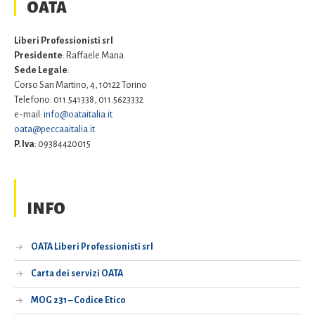
OATA
Liberi Professionisti srl
Presidente
: Raffaele Mana
Sede Legale
:
Corso San Martino, 4, 10122 Torino
Telefono: 011.541338, 011.5623332
e-mail:
info@oataitalia.it
oata@peccaaitalia.it
P. Iva
: 09384420015
INFO
OATA Liberi Professionisti srl
Carta dei servizi OATA
MOG 231 – Codice Etico