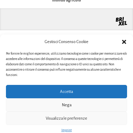
mondo agricolo
Gestisci Consenso Cookie
Per fornire le migliori esperienze, utilizziamo tecnologie come i cookie per memorizzare e/o
accedere alle informazioni del dispositivo. Il consenso a queste tecnologie ci permetterà di
elaborare dati come il comportamento di navigazione o ID unici su questo sito. Non
acconsentire o ritirare il consenso può influire negativamente su alcune caratteristiche e
funzioni.
Accetta
Nega
Sito realizzato grazie al contributo PSR 2014-2020 Regione
Piemonte
Misura 1 - Operazione 1.2.1 - Azione 1: Attività dimostrative e
Visualizza le preferenze
di informazione in campo agricolo-YH
OdV MOG 231
odv@oataitalia.it
Imprint