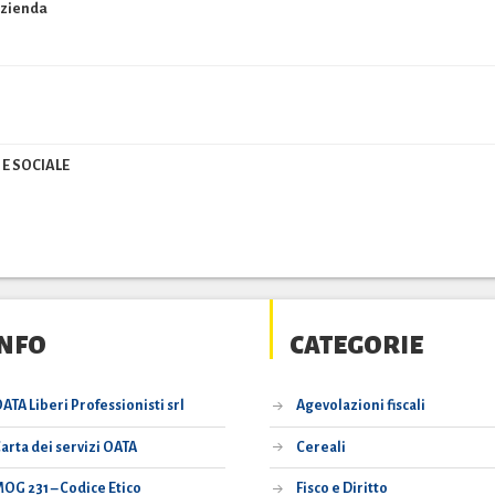
’azienda
 E SOCIALE
INFO
CATEGORIE
ATA Liberi Professionisti srl
Agevolazioni fiscali
arta dei servizi OATA
Cereali
OG 231 – Codice Etico
Fisco e Diritto