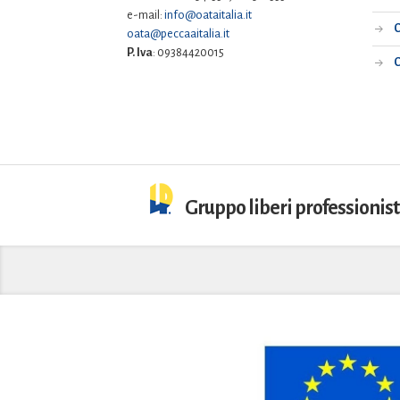
e-mail:
info@oataitalia.it
C
oata@peccaaitalia.it
P. Iva
: 09384420015
C
Gruppo liberi professionist