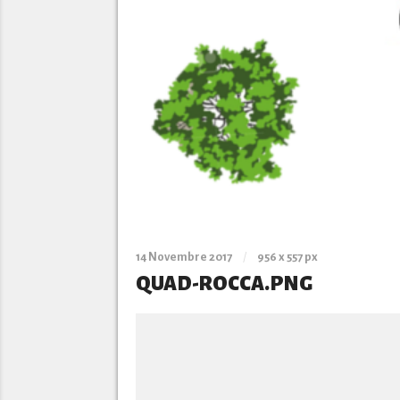
14 Novembre 2017
/
956
x
557 px
QUAD-ROCCA.PNG