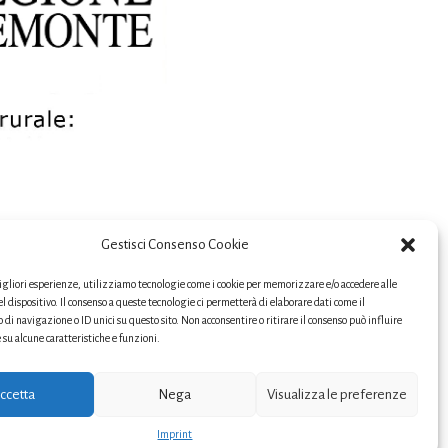
Gestisci Consenso Cookie
migliori esperienze, utilizziamo tecnologie come i cookie per memorizzare e/o accedere alle
l dispositivo. Il consenso a queste tecnologie ci permetterà di elaborare dati come il
i navigazione o ID unici su questo sito. Non acconsentire o ritirare il consenso può influire
u alcune caratteristiche e funzioni.
ccetta
Nega
Visualizza le preferenze
mpo agricolo-YH
Imprint