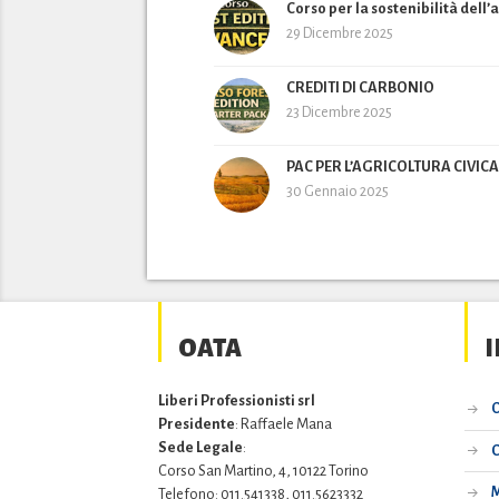
Corso per la sostenibilità dell
29 Dicembre 2025
CREDITI DI CARBONIO
23 Dicembre 2025
PAC PER L’AGRICOLTURA CIVICA
30 Gennaio 2025
OATA
Liberi Professionisti srl
O
Presidente
: Raffaele Mana
Sede Legale
:
C
Corso San Martino, 4, 10122 Torino
M
Telefono: 011.541338, 011.5623332